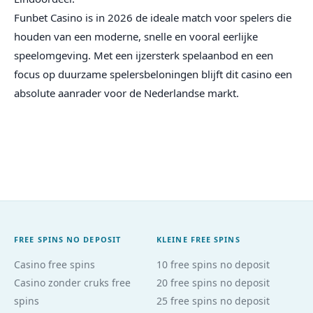
Funbet Casino is in 2026 de ideale match voor spelers die
houden van een moderne, snelle en vooral eerlijke
speelomgeving. Met een ijzersterk spelaanbod en een
focus op duurzame spelersbeloningen blijft dit casino een
absolute aanrader voor de Nederlandse markt.
FREE SPINS NO DEPOSIT
KLEINE FREE SPINS
Casino free spins
10 free spins no deposit
Casino zonder cruks free
20 free spins no deposit
spins
25 free spins no deposit