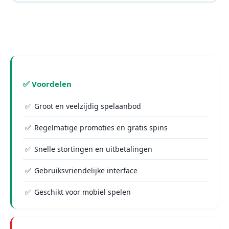
✅ Voordelen
Groot en veelzijdig spelaanbod
Regelmatige promoties en gratis spins
Snelle stortingen en uitbetalingen
Gebruiksvriendelijke interface
Geschikt voor mobiel spelen