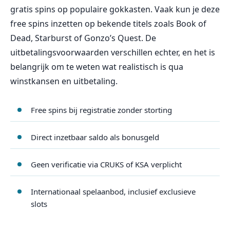
gratis spins op populaire gokkasten. Vaak kun je deze
free spins inzetten op bekende titels zoals Book of
Dead, Starburst of Gonzo’s Quest. De
uitbetalingsvoorwaarden verschillen echter, en het is
belangrijk om te weten wat realistisch is qua
winstkansen en uitbetaling.
Free spins bij registratie zonder storting
Direct inzetbaar saldo als bonusgeld
Geen verificatie via CRUKS of KSA verplicht
Internationaal spelaanbod, inclusief exclusieve
slots