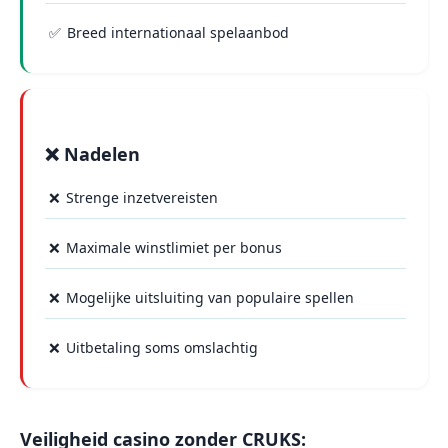
Breed internationaal spelaanbod
❌ Nadelen
Strenge inzetvereisten
Maximale winstlimiet per bonus
Mogelijke uitsluiting van populaire spellen
Uitbetaling soms omslachtig
Veiligheid casino zonder CRUKS: