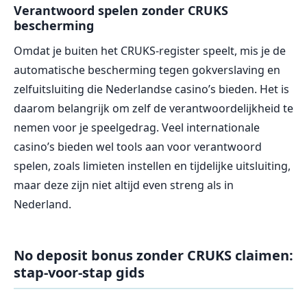
Verantwoord spelen zonder CRUKS
bescherming
Omdat je buiten het CRUKS-register speelt, mis je de
automatische bescherming tegen gokverslaving en
zelfuitsluiting die Nederlandse casino’s bieden. Het is
daarom belangrijk om zelf de verantwoordelijkheid te
nemen voor je speelgedrag. Veel internationale
casino’s bieden wel tools aan voor verantwoord
spelen, zoals limieten instellen en tijdelijke uitsluiting,
maar deze zijn niet altijd even streng als in
Nederland.
No deposit bonus zonder CRUKS claimen:
stap-voor-stap gids