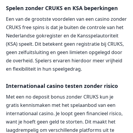
Spelen zonder CRUKS en KSA beperkingen
Een van de grootste voordelen van een casino zonder
CRUKS free spins is dat je buiten de controle van het
Nederlandse gokregister en de Kansspelautoriteit
(KSA) speelt. Dit betekent geen registratie bij CRUKS,
geen zelfuitsluiting en geen limieten opgelegd door
de overheid. Spelers ervaren hierdoor meer vrijheid
en flexibiliteit in hun speelgedrag.
Internationaal casino testen zonder risico
Met een no deposit bonus zonder CRUKS kun je
gratis kennismaken met het spelaanbod van een
internationaal casino. Je loopt geen financieel risico,
want je hoeft geen geld te storten. Dit maakt het
laagdrempelig om verschillende platforms uit te