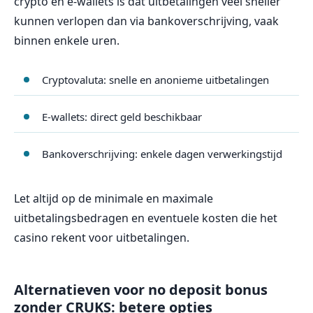
crypto en e-wallets is dat uitbetalingen veel sneller
kunnen verlopen dan via bankoverschrijving, vaak
binnen enkele uren.
Cryptovaluta: snelle en anonieme uitbetalingen
E-wallets: direct geld beschikbaar
Bankoverschrijving: enkele dagen verwerkingstijd
Let altijd op de minimale en maximale
uitbetalingsbedragen en eventuele kosten die het
casino rekent voor uitbetalingen.
Alternatieven voor no deposit bonus
zonder CRUKS: betere opties