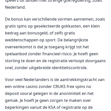
spelers uit landen met strenge gokregulering, zoals
Nederland.
De bonus kan verschillende vormen aannemen, zoals
gratis spins op geselecteerde gokkasten, een klein
bedrag aan bonusgeld, of zelfs gratis
weddenschappen op sport. De belangrijkste
overeenkomst is dat je toegang krijgt tot het
spelaanbod zonder financieel risico. Je hoeft geen
storting te doen en de registratie verloopt doorgaans
snel, zonder uitgebreide identiteitscontrole.
Voor veel Nederlanders is de aantrekkingskracht van
een online casino zonder CRUKS free spins no
deposit vooral gelegen in de anonimiteit en het
gemak. Je hoeft je geen zorgen te maken over
beperkingen vanuit de KSA of registratie op de