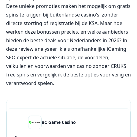
Deze unieke promoties maken het mogelijk om gratis
spins te krijgen bij buitenlandse casino’s, zonder
directe storting of registratie bij de KSA. Maar hoe
werken deze bonussen precies, en welke aanbieders
bieden de beste deals voor Nederlanders in 2026? In
deze review analyseer ik als onafhankelijke iGaming
SEO expert de actuele situatie, de voordelen,
valkuilen en voorwaarden van casino zonder CRUKS
free spins en vergelijk ik de beste opties voor veilig en
verantwoord spelen.
BC Game Casino