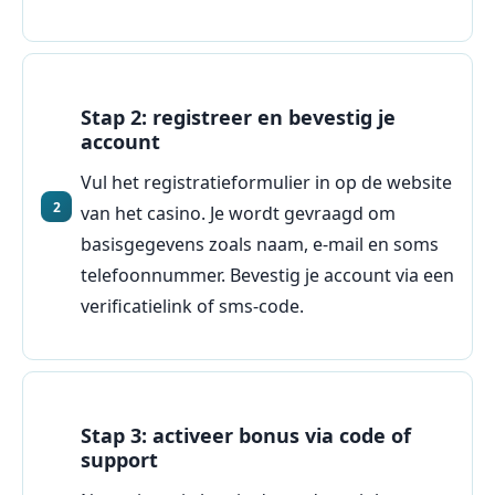
Stap 2: registreer en bevestig je
account
Vul het registratieformulier in op de website
van het casino. Je wordt gevraagd om
basisgegevens zoals naam, e-mail en soms
telefoonnummer. Bevestig je account via een
verificatielink of sms-code.
Stap 3: activeer bonus via code of
support