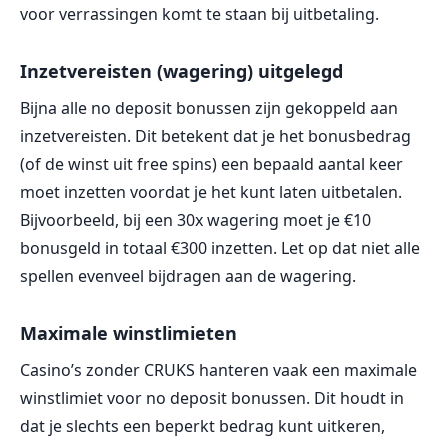
voor verrassingen komt te staan bij uitbetaling.
Inzetvereisten (wagering) uitgelegd
Bijna alle no deposit bonussen zijn gekoppeld aan
inzetvereisten. Dit betekent dat je het bonusbedrag
(of de winst uit free spins) een bepaald aantal keer
moet inzetten voordat je het kunt laten uitbetalen.
Bijvoorbeeld, bij een 30x wagering moet je €10
bonusgeld in totaal €300 inzetten. Let op dat niet alle
spellen evenveel bijdragen aan de wagering.
Maximale winstlimieten
Casino’s zonder CRUKS hanteren vaak een maximale
winstlimiet voor no deposit bonussen. Dit houdt in
dat je slechts een beperkt bedrag kunt uitkeren,