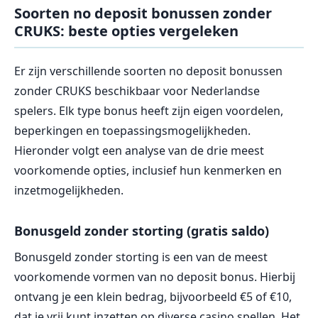
Soorten no deposit bonussen zonder
CRUKS: beste opties vergeleken
Er zijn verschillende soorten no deposit bonussen
zonder CRUKS beschikbaar voor Nederlandse
spelers. Elk type bonus heeft zijn eigen voordelen,
beperkingen en toepassingsmogelijkheden.
Hieronder volgt een analyse van de drie meest
voorkomende opties, inclusief hun kenmerken en
inzetmogelijkheden.
Bonusgeld zonder storting (gratis saldo)
Bonusgeld zonder storting is een van de meest
voorkomende vormen van no deposit bonus. Hierbij
ontvang je een klein bedrag, bijvoorbeeld €5 of €10,
dat je vrij kunt inzetten op diverse casino spellen. Het