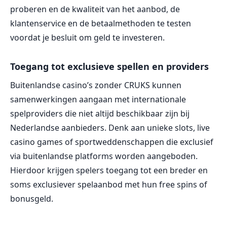
proberen en de kwaliteit van het aanbod, de
klantenservice en de betaalmethoden te testen
voordat je besluit om geld te investeren.
Toegang tot exclusieve spellen en providers
Buitenlandse casino’s zonder CRUKS kunnen
samenwerkingen aangaan met internationale
spelproviders die niet altijd beschikbaar zijn bij
Nederlandse aanbieders. Denk aan unieke slots, live
casino games of sportweddenschappen die exclusief
via buitenlandse platforms worden aangeboden.
Hierdoor krijgen spelers toegang tot een breder en
soms exclusiever spelaanbod met hun free spins of
bonusgeld.