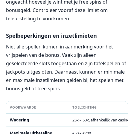
ongeacht hoeveel je wint met je free spins of
bonusgeld. Controleer vooraf deze limiet om
teleurstelling te voorkomen.
Spelbeperkingen en inzetlimieten
Niet alle spellen komen in aanmerking voor het
vrijspelen van de bonus. Vaak zijn alleen
geselecteerde slots toegestaan en zijn tafelspellen of
jackpots uitgesloten. Daarnaast kunnen er minimale
en maximale inzetlimieten gelden bij het spelen met
bonusgeld of free spins.
VOORWAARDE
TOELICHTING
Wagering
25x – 50x, afhankelijk van casino
Maximale uitbetaling
€50 – €200