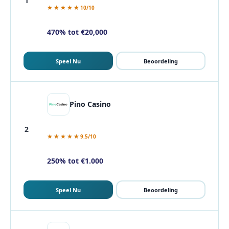
1
★★★★★
★★★★★
10/10
470% tot €20,000
Speel Nu
Beoordeling
Pino Casino
2
★★★★★
★★★★★
9.5/10
250% tot €1.000
Speel Nu
Beoordeling