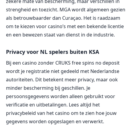
zekere mate van bescherming, maar verschillen in
strengheid en toezicht. MGA wordt algemeen gezien
als betrouwbaarder dan Curaçao. Het is raadzaam
om te kiezen voor casino’s met een bekende licentie
en een bewezen staat van dienst in de industrie.
Privacy voor NL spelers buiten KSA
Bij een casino zonder CRUKS free spins no deposit
wordt je registratie niet gedeeld met Nederlandse
autoriteiten. Dit betekent meer privacy, maar ook
minder bescherming bij geschillen. Je
persoonsgegevens worden alleen gebruikt voor
verificatie en uitbetalingen. Lees altijd het
privacybeleid van het casino om te zien hoe jouw
gegevens worden opgeslagen en verwerkt.