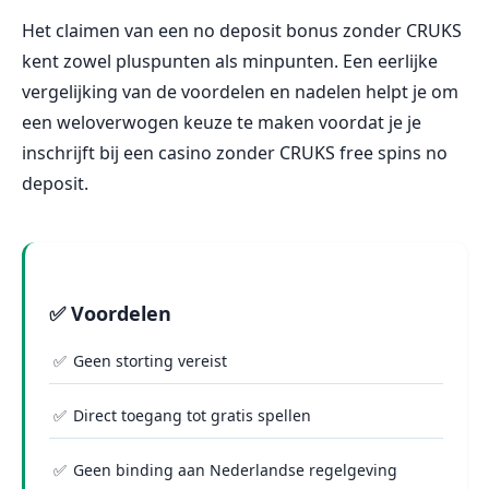
Het claimen van een no deposit bonus zonder CRUKS
kent zowel pluspunten als minpunten. Een eerlijke
vergelijking van de voordelen en nadelen helpt je om
een weloverwogen keuze te maken voordat je je
inschrijft bij een casino zonder CRUKS free spins no
deposit.
✅ Voordelen
Geen storting vereist
Direct toegang tot gratis spellen
Geen binding aan Nederlandse regelgeving